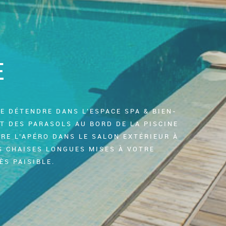
E
E DÉTENDRE DANS L’ESPACE SPA & BIEN-
T DES PARASOLS AU BORD DE LA PISCINE
RE L’APÉRO DANS LE SALON EXTÉRIEUR À
S CHAISES LONGUES MISES À VOTRE
ÈS PAISIBLE.